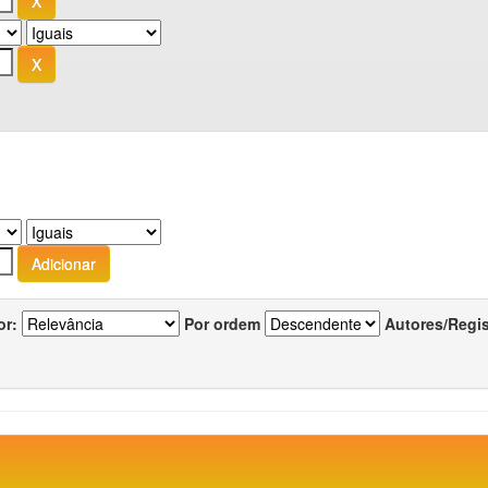
or:
Por ordem
Autores/Regi