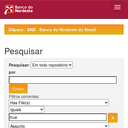
Skip
navigation
DSpace - BNB - Banco do Nordeste do Brasil
Pesquisar
Pesquisar:
por
Filtros correntes: