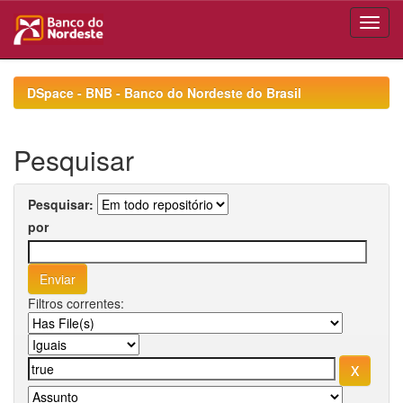
Skip
navigation
DSpace - BNB - Banco do Nordeste do Brasil
Pesquisar
Pesquisar:
por
Filtros correntes: