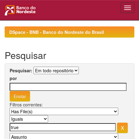
Skip
navigation
DSpace - BNB - Banco do Nordeste do Brasil
Pesquisar
Pesquisar:
por
Filtros correntes: