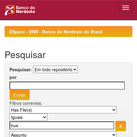
Skip
navigation
DSpace - BNB - Banco do Nordeste do Brasil
Pesquisar
Pesquisar:
por
Filtros correntes: