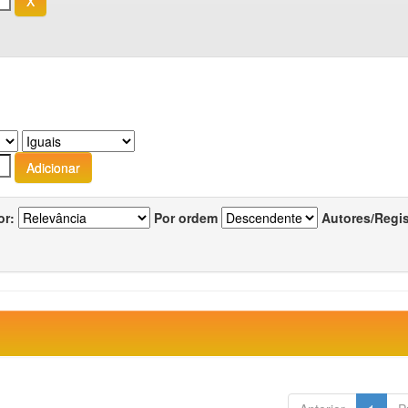
or:
Por ordem
Autores/Regi