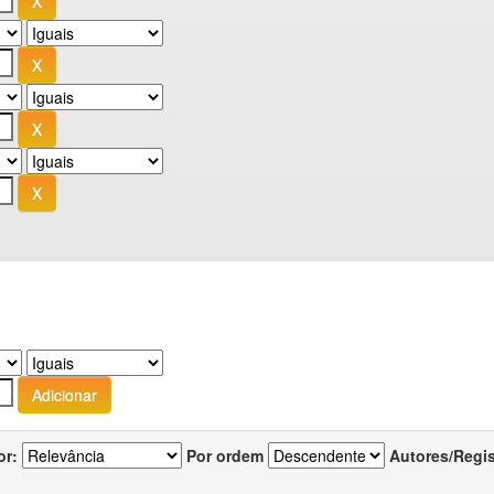
or:
Por ordem
Autores/Regi