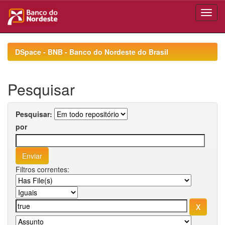
Skip
navigation
DSpace - BNB - Banco do Nordeste do Brasil
Pesquisar
Pesquisar:
por
Filtros correntes: