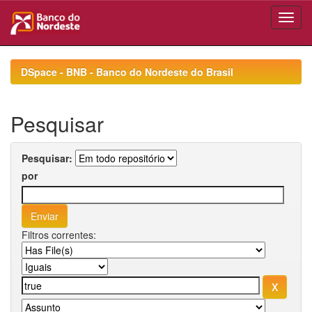
Skip
navigation
DSpace - BNB - Banco do Nordeste do Brasil
Pesquisar
Pesquisar:
por
Filtros correntes: