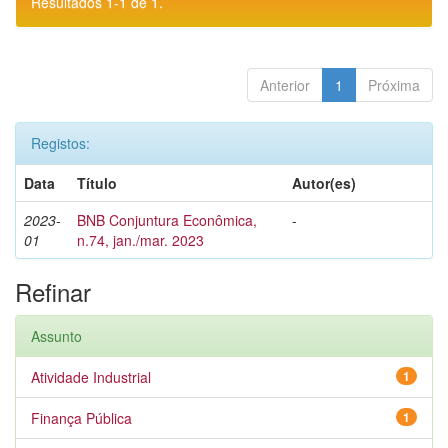
Resultados 1-1 de 1.
Anterior
1
Próxima
Registos:
Data
Título
Autor(es)
2023-
BNB Conjuntura Econômica,
-
01
n.74, jan./mar. 2023
Refinar
Assunto
Atividade Industrial
1
Finança Pública
1