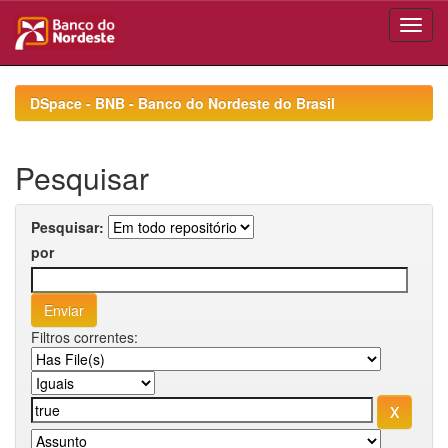
Skip
navigation
DSpace - BNB - Banco do Nordeste do Brasil
Pesquisar
Pesquisar:
por
Filtros correntes: