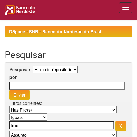
Skip
navigation
DSpace - BNB - Banco do Nordeste do Brasil
Pesquisar
Pesquisar:
por
Filtros correntes: