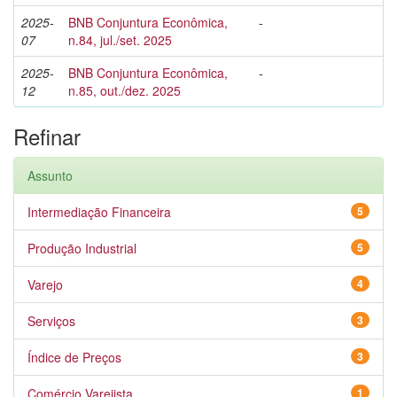
2025-
BNB Conjuntura Econômica,
-
07
n.84, jul./set. 2025
2025-
BNB Conjuntura Econômica,
-
12
n.85, out./dez. 2025
Refinar
Assunto
Intermediação Financeira
5
Produção Industrial
5
Varejo
4
Serviços
3
Índice de Preços
3
Comércio Varejista
1