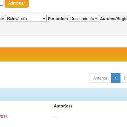
or:
Por ordem
Autores/Regi
Anterior
1
P
Autor(es)
 2018
-