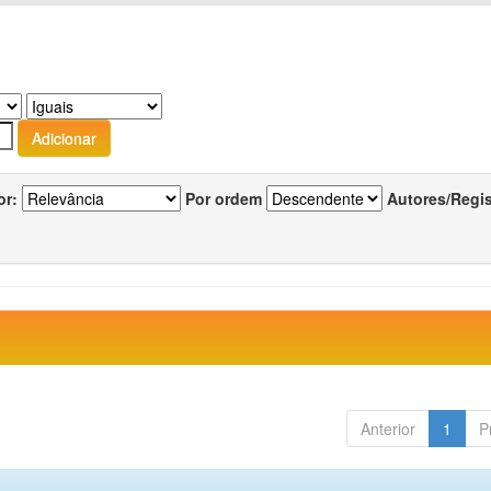
or:
Por ordem
Autores/Regi
Anterior
1
P