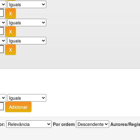
or:
Por ordem
Autores/Regi