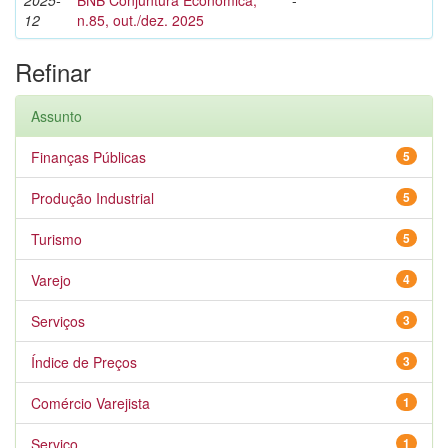
2025-
BNB Conjuntura Econômica,
-
12
n.85, out./dez. 2025
Refinar
Assunto
Finanças Públicas
5
Produção Industrial
5
Turismo
5
Varejo
4
Serviços
3
Índice de Preços
3
Comércio Varejista
1
Serviço
1