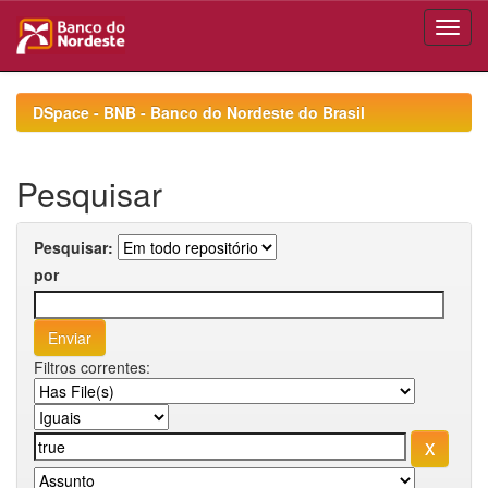
Skip
navigation
DSpace - BNB - Banco do Nordeste do Brasil
Pesquisar
Pesquisar:
por
Filtros correntes: