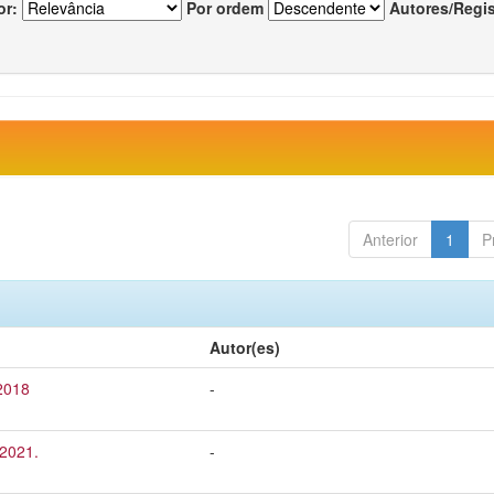
or:
Por ordem
Autores/Regi
Anterior
1
P
Autor(es)
 2018
-
 2021.
-