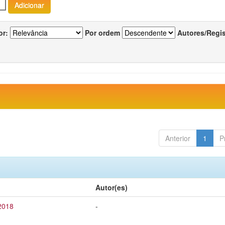
or:
Por ordem
Autores/Regi
Anterior
1
P
Autor(es)
 2018
-