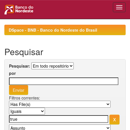
Skip
navigation
DSpace - BNB - Banco do Nordeste do Brasil
Pesquisar
Pesquisar:
por
Filtros correntes: