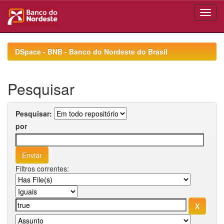
Skip
navigation
DSpace - BNB - Banco do Nordeste do Brasil
Pesquisar
Pesquisar:
por
Filtros correntes: