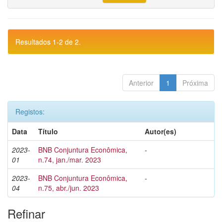
Resultados 1-2 de 2.
Anterior
1
Próxima
Registos:
Data
Título
Autor(es)
2023-
BNB Conjuntura Econômica,
-
01
n.74, jan./mar. 2023
2023-
BNB Conjuntura Econômica,
-
04
n.75, abr./jun. 2023
Refinar