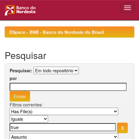
Skip
navigation
DSpace - BNB - Banco do Nordeste do Brasil
Pesquisar
Pesquisar:
por
Filtros correntes: