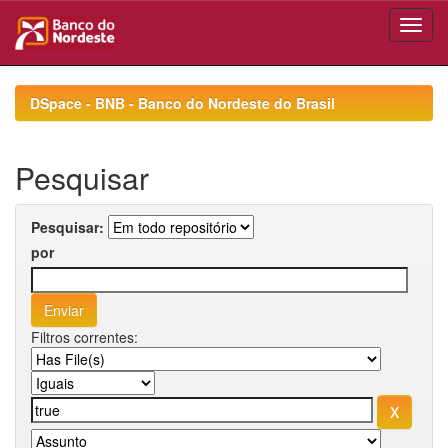
Skip
navigation
DSpace - BNB - Banco do Nordeste do Brasil
Pesquisar
Pesquisar:
por
Filtros correntes: