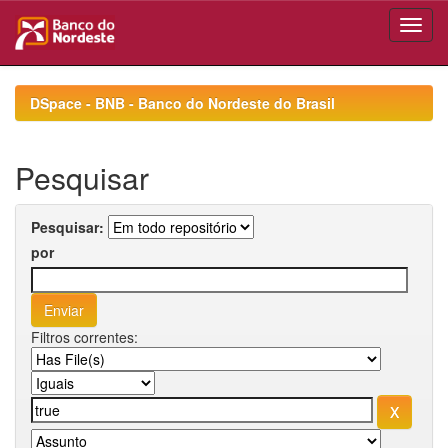
Skip
navigation
DSpace - BNB - Banco do Nordeste do Brasil
Pesquisar
Pesquisar:
por
Filtros correntes: