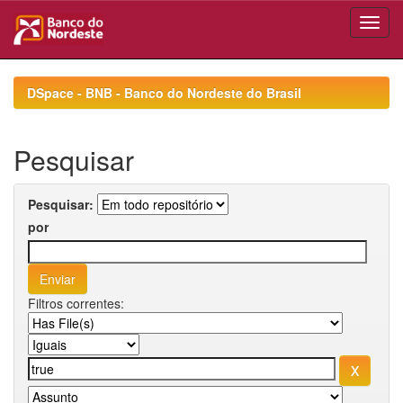
Skip
navigation
DSpace - BNB - Banco do Nordeste do Brasil
Pesquisar
Pesquisar:
por
Filtros correntes: