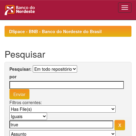
Skip
navigation
DSpace - BNB - Banco do Nordeste do Brasil
Pesquisar
Pesquisar:
por
Filtros correntes: