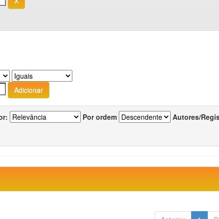
or:
Por ordem
Autores/Regi