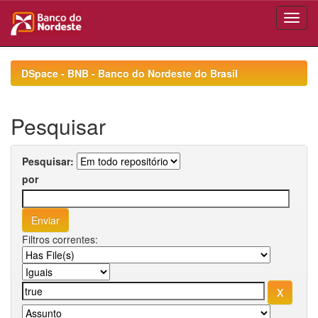
Skip
navigation
DSpace - BNB - Banco do Nordeste do Brasil
Pesquisar
Pesquisar:
por
Filtros correntes: