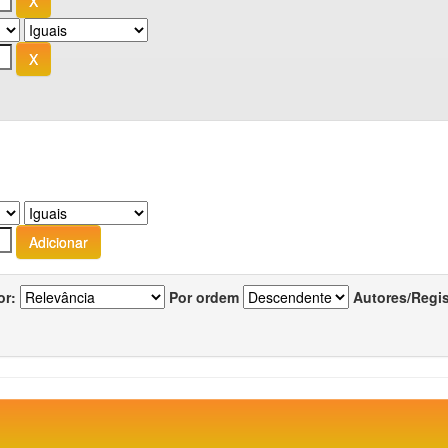
or:
Por ordem
Autores/Regi