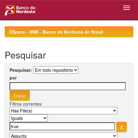
Skip
navigation
DSpace - BNB - Banco do Nordeste do Brasil
Pesquisar
Pesquisar:
por
Filtros correntes: