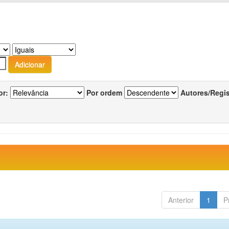
or:
Por ordem
Autores/Regi
Anterior
1
P