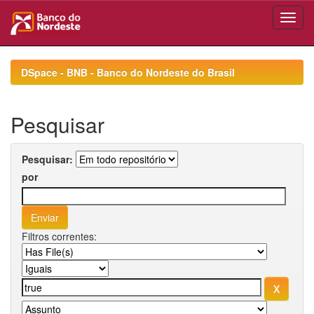
Skip
navigation
DSpace - BNB - Banco do Nordeste do Brasil
Pesquisar
Pesquisar:
por
Filtros correntes: