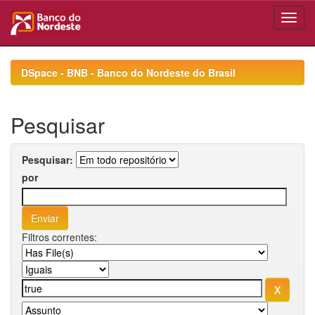
Skip
navigation
DSpace - BNB - Banco do Nordeste do Brasil
Pesquisar
Pesquisar:
por
Filtros correntes: