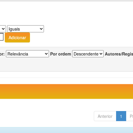
or:
Por ordem
Autores/Regi
Anterior
1
P