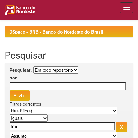
Skip
navigation
DSpace - BNB - Banco do Nordeste do Brasil
Pesquisar
Pesquisar:
por
Filtros correntes: