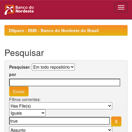
Skip
navigation
DSpace - BNB - Banco do Nordeste do Brasil
Pesquisar
Pesquisar:
por
Filtros correntes: