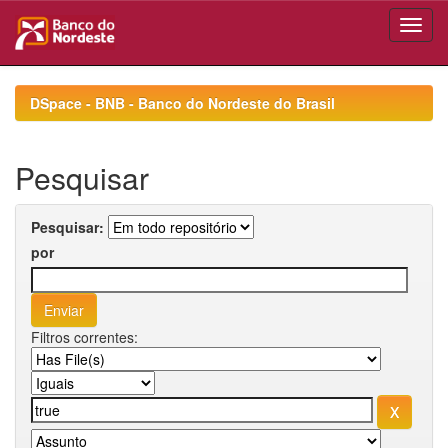
Skip
navigation
DSpace - BNB - Banco do Nordeste do Brasil
Pesquisar
Pesquisar:
por
Filtros correntes: