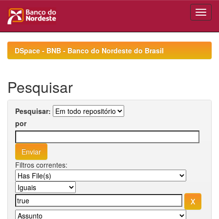
Skip
navigation
DSpace - BNB - Banco do Nordeste do Brasil
Pesquisar
Pesquisar:
por
Filtros correntes: