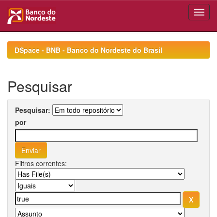
Skip
navigation
DSpace - BNB - Banco do Nordeste do Brasil
Pesquisar
Pesquisar:
por
Filtros correntes: