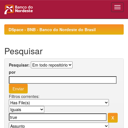
Skip
navigation
DSpace - BNB - Banco do Nordeste do Brasil
Pesquisar
Pesquisar:
por
Filtros correntes: