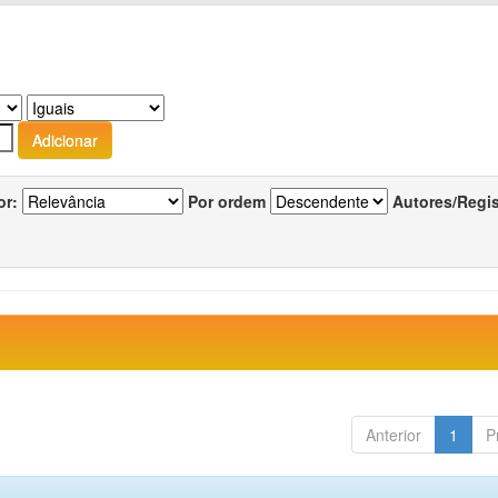
or:
Por ordem
Autores/Regi
Anterior
1
P