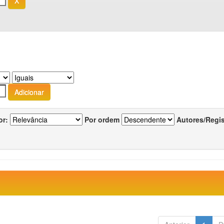
or:
Por ordem
Autores/Regi