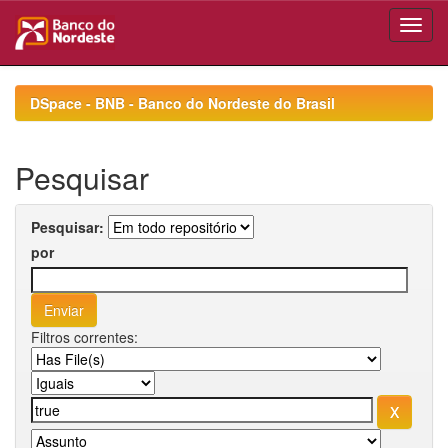
Skip
navigation
DSpace - BNB - Banco do Nordeste do Brasil
Pesquisar
Pesquisar:
por
Filtros correntes: