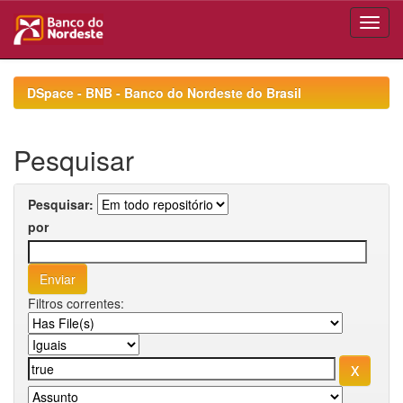
Skip
navigation
DSpace - BNB - Banco do Nordeste do Brasil
Pesquisar
Pesquisar:
por
Filtros correntes: