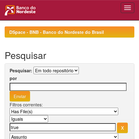
Skip
navigation
DSpace - BNB - Banco do Nordeste do Brasil
Pesquisar
Pesquisar:
por
Filtros correntes: