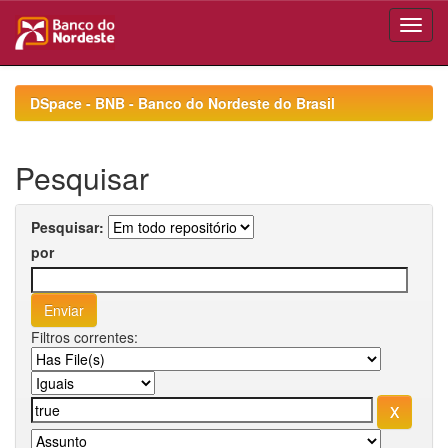
Skip
navigation
DSpace - BNB - Banco do Nordeste do Brasil
Pesquisar
Pesquisar:
por
Filtros correntes: