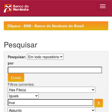
Skip
navigation
DSpace - BNB - Banco do Nordeste do Brasil
Pesquisar
Pesquisar:
por
Filtros correntes: