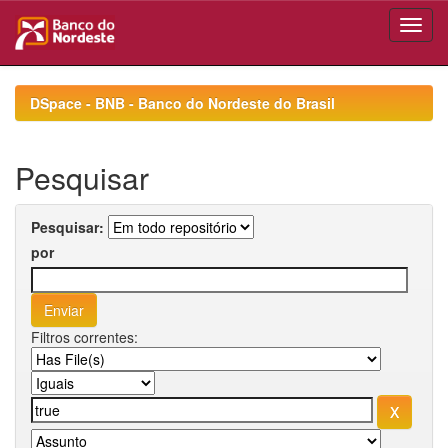
Skip
navigation
DSpace - BNB - Banco do Nordeste do Brasil
Pesquisar
Pesquisar:
por
Filtros correntes: