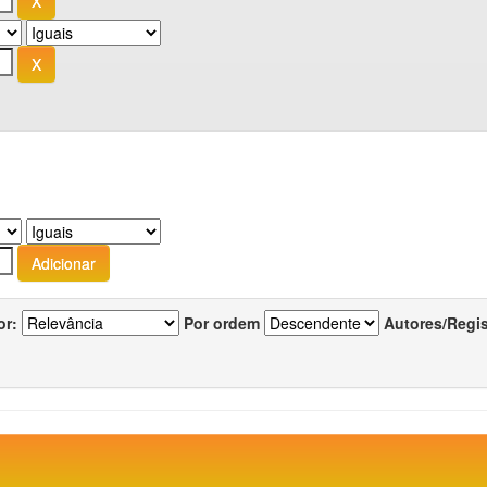
or:
Por ordem
Autores/Regi