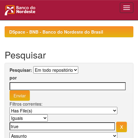
Skip
navigation
DSpace - BNB - Banco do Nordeste do Brasil
Pesquisar
Pesquisar:
por
Filtros correntes: