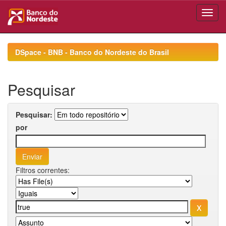
Skip
navigation
DSpace - BNB - Banco do Nordeste do Brasil
Pesquisar
Pesquisar:
por
Filtros correntes: