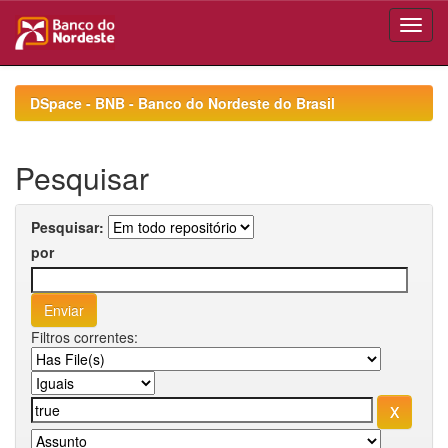
Skip
navigation
DSpace - BNB - Banco do Nordeste do Brasil
Pesquisar
Pesquisar:
por
Filtros correntes: